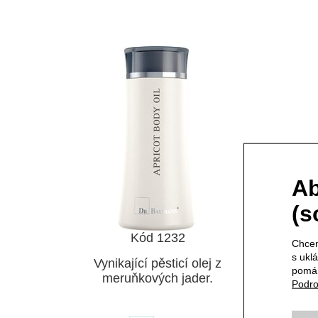
Ab
(s
Kód 1232
Chcem
s ukl
Vynikající pěsticí olej z
pomáh
meruňkových jader.
Podro