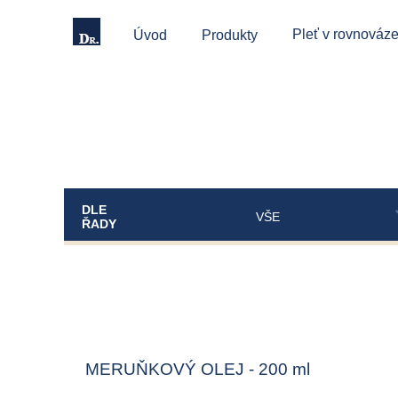
Pleť v rovnováze
Úvod
Produkty
DLE
VŠE
ŘADY
MERUŇKOVÝ OLEJ - 200 ml