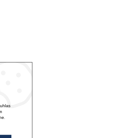
ouhlas
ám
me.