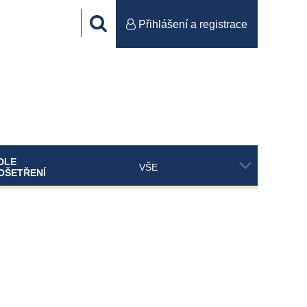
Přihlášení a registrace
DLE
VŠE
OŠETŘENÍ