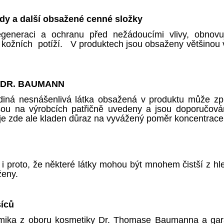
idy a další obsažené cenné složky
regeneraci a ochranu před nežádoucími vlivy, obnovu
kožních potíží. V produktech jsou obsaženy většinou v
ce DR. BAUMANN
ediná nesnášenlivá látka obsažená v produktu může způs
 jsou na výrobcích patřičně uvedeny a jsou doporučov
 zde ale kladen důraz na vyvážený poměr koncentrace a
roto, že některé látky mohou být mnohem čistší z hledi
ženy.
síců
mika z oboru kosmetiky Dr. Thomase Baumanna a gar