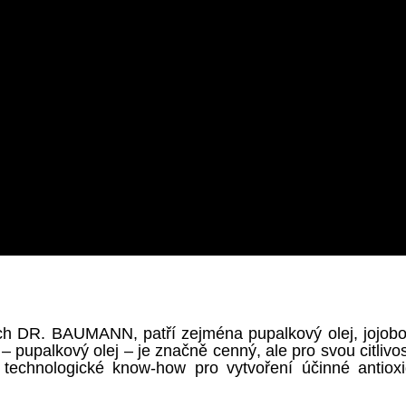
ech DR. BAUMANN, patří zejména pupalkový olej, jojo
pupalkový olej – je značně cenný, ale pro svou citlivost
hnologické know-how pro vytvoření účinné antioxid