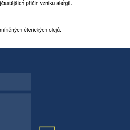
stějších příčin vzniku alergií.
míněných éterických olejů.