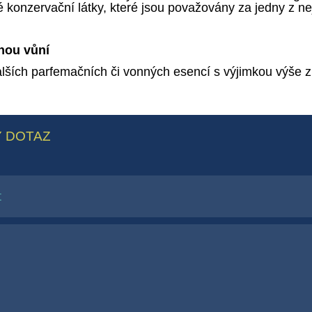
onzervační látky, které jsou považovány za jedny z nejča
nou vůní
alších parfemačních či vonných esencí s výjimkou výše z
 DOTAZ