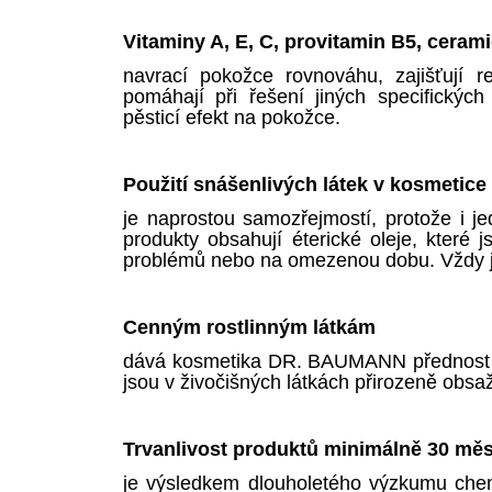
Vitaminy A, E, C, provitamin B5, ceram
navrací pokožce rovnováhu, zajišťují 
pomáhají při řešení jiných specifických 
pěsticí efekt na pokožce.
Použití snášenlivých látek v kosmeti
je naprostou samozřejmostí, protože i j
produkty obsahují éterické oleje, které
problémů nebo na omezenou dobu. Vždy je
Cenným rostlinným látkám
dává kosmetika DR. BAUMANN přednost i p
jsou v živočišných látkách přirozeně obsa
Trvanlivost produktů minimálně 30 mě
je výsledkem dlouholetého výzkumu che