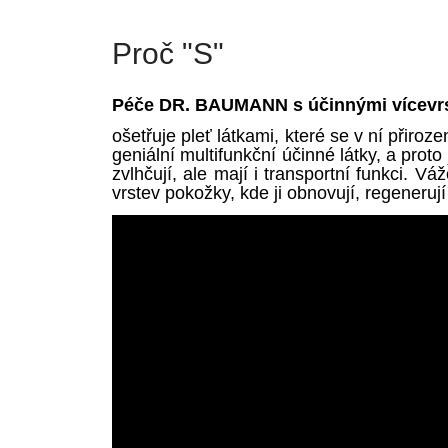
Proč "S"
Péče DR. BAUMANN s účinnými vícevr
ošetřuje pleť látkami, které se v ní přiro
geniální multifunkční účinné látky, a pro
zvlhčují, ale mají i transportní funkci. V
vrstev pokožky, kde ji obnovují, regenerují č