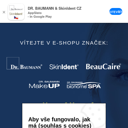
DR. BAUMANN & SkinIdent CZ
×
OTEVŘÍT
AppSisto
- In Google Play
VÍTEJTE V E-SHOPU ZNAČEK:
přihlášení
Aby vše fungovalo, jak
má (souhlas s cookies)