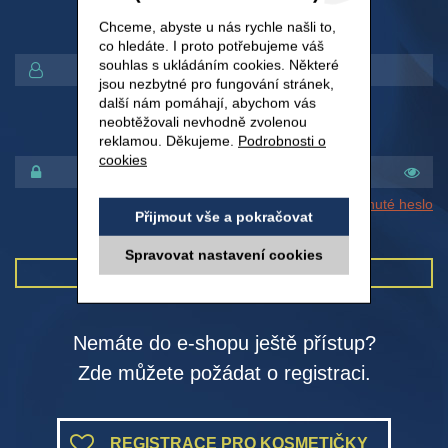
Chceme, abyste u nás rychle našli to,
UŽIVATELSKÉ JMÉNO
co hledáte. I proto potřebujeme váš
souhlas s ukládáním cookies. Některé
jsou nezbytné pro fungování stránek,
další nám pomáhají, abychom vás
neobtěžovali nevhodně zvolenou
HESLO
reklamou. Děkujeme.
Podrobnosti o
cookies
Zapomenuté heslo
Přijmout vše a pokračovat
Spravovat nastavení cookies
Přihlásit
Nemáte do e-shopu ještě přístup?
Zde můžete požádat o registraci.
REGISTRACE PRO KOSMETIČKY