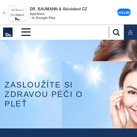
DR. BAUMANN & SkinIdent CZ
×
OTEVŘÍT
AppSisto
- In Google Play
ZASLOUŽÍTE SI
ZDRAVOU PÉČI O
PLEŤ