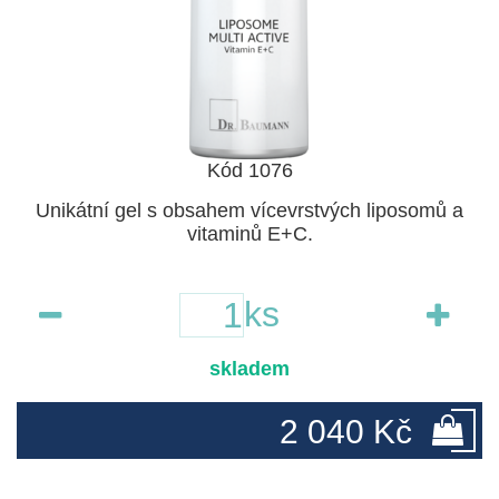
Kód 1076
Unikátní gel s obsahem vícevrstvých liposomů a
vitaminů E+C.
ks
skladem
2 040 Kč