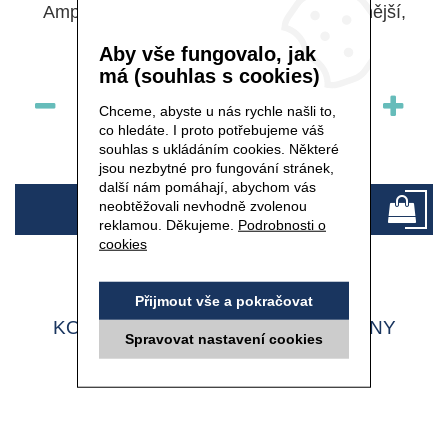
Ampule s koncentrovanou látkou pro jasnější,
vyrovnanější a zdravější pleť.
Aby vše fungovalo, jak
má (souhlas s cookies)
ks
Chceme, abyste u nás rychle našli to,
co hledáte. I proto potřebujeme váš
souhlas s ukládáním cookies. Některé
skladem
jsou nezbytné pro fungování stránek,
další nám pomáhají, abychom vás
650 Kč
neobtěžovali nevhodně zvolenou
reklamou. Děkujeme.
Podrobnosti o
cookies
Přijmout vše a pokračovat
KOMPLET NA PIGMENTOVÉ SKVRNY
Spravovat nastavení cookies