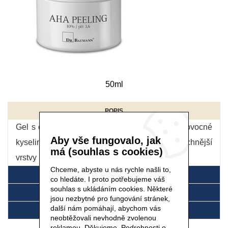
50ml
POPIS
Gel s obsahem kyseliny glykolové (patří mezi ovocné
Aby vše fungovalo, jak
kyseliny „AHA“) pro peeling zrohovatělé nejvrchnější
má (souhlas s cookies)
vrstvy pokožky.
více
Chceme, abyste u nás rychle našli to,
DETAIL
co hledáte. I proto potřebujeme váš
souhlas s ukládáním cookies. Některé
SLOŽENÍ
jsou nezbytné pro fungování stránek,
další nám pomáhají, abychom vás
POUŽITÍ
neobtěžovali nevhodně zvolenou
reklamou. Děkujeme.
Podrobnosti o