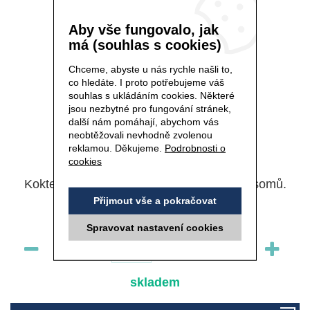
Aby vše fungovalo, jak
má (souhlas s cookies)
Chceme, abyste u nás rychle našli to,
co hledáte. I proto potřebujeme váš
souhlas s ukládáním cookies. Některé
jsou nezbytné pro fungování stránek,
další nám pomáhají, abychom vás
neobtěžovali nevhodně zvolenou
reklamou. Děkujeme.
Podrobnosti o
Kód 9000
cookies
Koktejl směsi vitaminů a vícevrstvých liposomů.
Přijmout vše a pokračovat
Spravovat nastavení cookies
ks
skladem