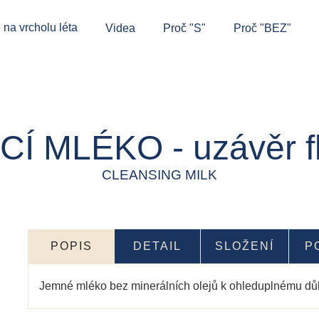
 na vrcholu léta
Videa
Proč "S"
Proč "BEZ"
CÍ MLÉKO - uzávěr fl
CLEANSING MILK
POPIS
DETAIL
SLOŽENÍ
P
Jemné mléko bez minerálních olejů k ohleduplnému dů