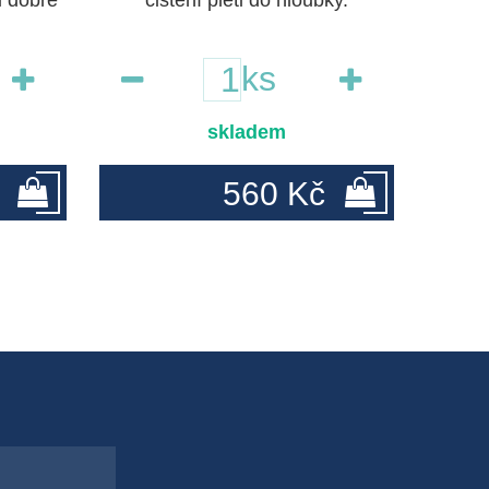
i dobře
čištění pleti do hloubky.
ks
skladem
560 Kč