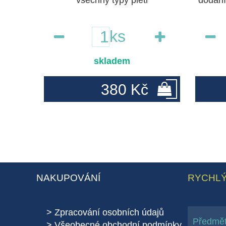
všechny typy pleti
dodání
ks
skladem
380 Kč
NAKUPOVÁNÍ
RYCHLÝ
Zpracování osobních údajů
Všeobecné obchodní podmínky