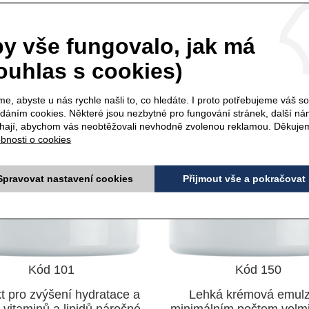
OSOME Super - 50 ml
Krém SUPER SENSI
Light - 50 ml
y vše fungovalo, jak má
ouhlas s cookies)
e, abyste u nás rychle našli to, co hledáte. I proto potřebujeme váš s
ádáním cookies. Některé jsou nezbytné pro fungování stránek, další n
ají, abychom vás neobtěžovali nevhodně zvolenou reklamou. Děkuje
bnosti o cookies
Spravovat nastavení cookies
Přijmout vše a pokračovat
Kód 101
Kód 150
t pro zvýšení hydratace a
Lehká krémová emulz