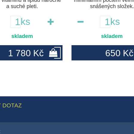
 vitaminů a lipidů náročné
minimálním počtem velm
a suché pleti.
snášených složek.
ks
ks
skladem
skladem
1 780 Kč
650 Kč
 DOTAZ