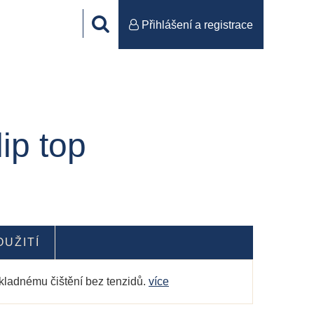
Přihlášení a registrace
ip top
OUŽITÍ
kladnému čištění bez tenzidů.
více