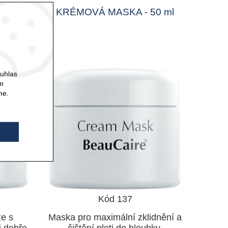
TIVE
KRÉMOVÁ MASKA - 50 ml
ouhlas
ám
me.
Kód 137
e s
Maska pro maximální zklidnění a