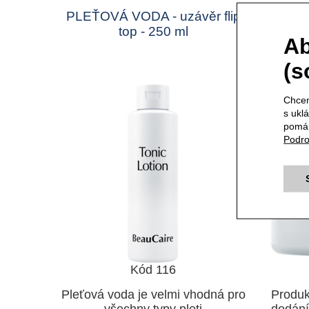
PLEŤOVÁ VODA - uzávěr flip
LIP
top - 250 ml
Ab
(s
Chcem
s ukl
pomáh
Podro
Kód 116
Pleťová voda je velmi vhodná pro
Produk