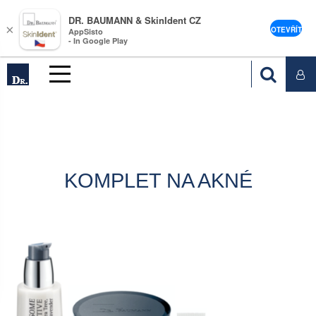
DR. BAUMANN & SkinIdent CZ
×
OTEVŘÍT
AppSisto
- In Google Play
KOMPLET NA AKNÉ