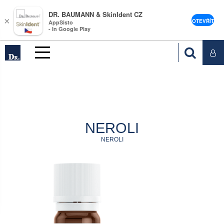
DR. BAUMANN & SkinIdent CZ
×
OTEVŘÍT
AppSisto
- In Google Play
NEROLI
NEROLI