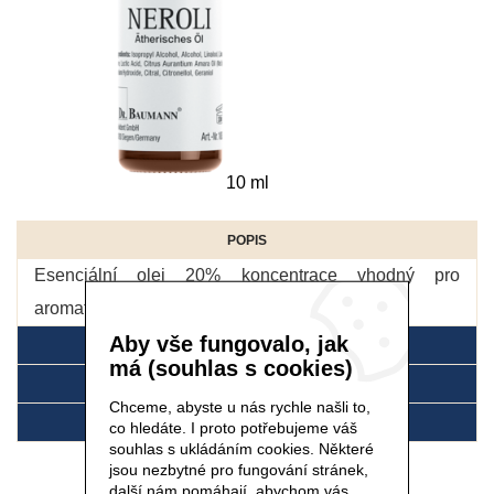
10 ml
POPIS
Esenciální olej 20% koncentrace vhodný pro
aromaterapii
více
Aby vše fungovalo, jak
DETAIL
má (souhlas s cookies)
SLOŽENÍ
Chceme, abyste u nás rychle našli to,
POUŽITÍ
co hledáte. I proto potřebujeme váš
souhlas s ukládáním cookies. Některé
jsou nezbytné pro fungování stránek,
další nám pomáhají, abychom vás