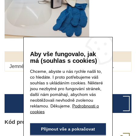
Aby vše fungovalo, jak
POPIS
má (souhlas s cookies)
Jemné nitrilové rukavice pro vysoký cit v prstech.
Chceme, abyste u nás rychle našli to,
co hledáte. I proto potřebujeme váš
souhlas s ukládáním cookies. Některé
jsou nezbytné pro fungování stránek,
další nám pomáhají, abychom vás
neobtěžovali nevhodně zvolenou
NELZE
reklamou. Děkujeme.
Podrobnosti o
cookies
Kód produktu: W5102
Přijmout vše a pokračovat