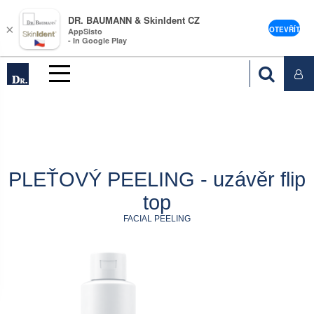
DR. BAUMANN & SkinIdent CZ
×
OTEVŘÍT
AppSisto
- In Google Play
PLEŤOVÝ PEELING - uzávěr flip
top
FACIAL PEELING