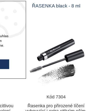
7 ml
ŘASENKA black - 8 ml
ouhlas
ám
me.
Kód 7304
itlivou
Řasenka pro přirozené líčení