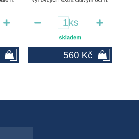
balení.
vyhovující i extra citlivým očím.
ks
skladem
560 Kč