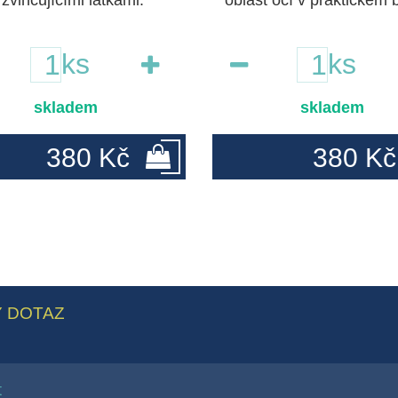
 zvlhčujícími látkami.
oblast očí v praktickém 
ks
ks
skladem
skladem
380 Kč
380 Kč
 DOTAZ