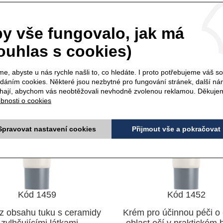
NÍ GEL tuba - 7 ml
KRÉM NA OČI tuba - 
y vše fungovalo, jak má
ouhlas s cookies)
e, abyste u nás rychle našli to, co hledáte. I proto potřebujeme váš s
ádáním cookies. Některé jsou nezbytné pro fungování stránek, další n
ají, abychom vás neobtěžovali nevhodně zvolenou reklamou. Děkuje
bnosti o cookies
Spravovat nastavení cookies
Přijmout vše a pokračovat
Kód 1459
Kód 1452
z obsahu tuku s ceramidy
Krém pro účinnou péči o c