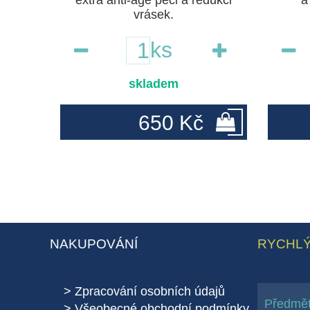
extra anti-age péči a redukci
a
vrásek.
ks
skladem
650 Kč
NAKUPOVÁNÍ
RYCHLÝ
Zpracování osobních údajů
Všeobecné obchodní podmínky