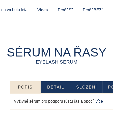
 na vrcholu léta
Videa
Proč "S"
Proč "BEZ"
SÉRUM NA ŘASY
EYELASH SERUM
POPIS
DETAIL
SLOŽENÍ
P
Výživné sérum pro podporu růstu řas a obočí.
více