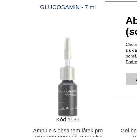
GLUCOSAMIN - 7 ml
OČ
Ab
(s
Chcem
s ukl
pomáh
Podro
Kód 1139
Ampule s obsahem látek pro
Gel be