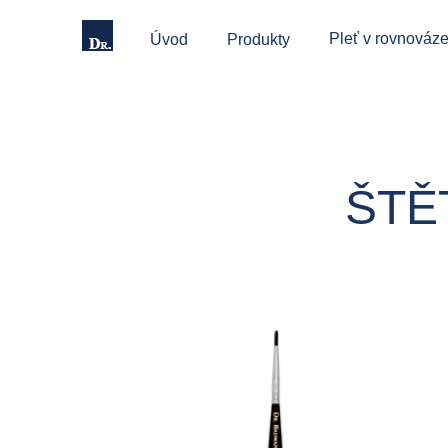
Pleť v rovnováze
Úvod
Produkty
ŠTĚ