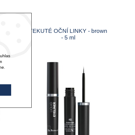
lack -
TEKUTÉ OČNÍ LINKY - brown
- 5 ml
ouhlas
ám
me.