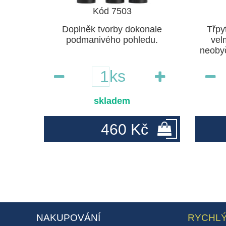
Kód 7503
Doplněk tvorby dokonale
Třpy
podmanivého pohledu.
vel
neobyč
ks
skladem
460 Kč
NAKUPOVÁNÍ
RYCHLÝ