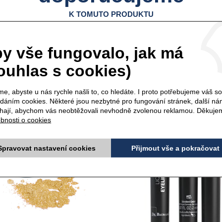
K TOMUTO PRODUKTU
y vše fungovalo, jak má
TNÍ OČNÍ STÍNY gold -
TEKUTÉ OČNÍ LINKY - b
1,3 g
5 ml
ouhlas s cookies)
e, abyste u nás rychle našli to, co hledáte. I proto potřebujeme váš s
ádáním cookies. Některé jsou nezbytné pro fungování stránek, další n
ají, abychom vás neobtěžovali nevhodně zvolenou reklamou. Děkuje
bnosti o cookies
Spravovat nastavení cookies
Přijmout vše a pokračovat