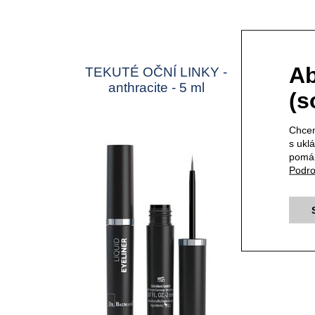
Ab
TEKUTÉ OČNÍ LINKY -
BRILAN
anthracite - 5 ml
(s
Chcem
s ukl
pomáh
Podro