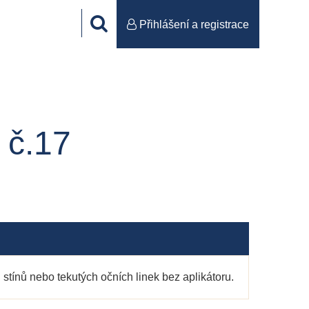
Přihlášení a registrace
č.17
 stínů nebo tekutých očních linek bez aplikátoru.