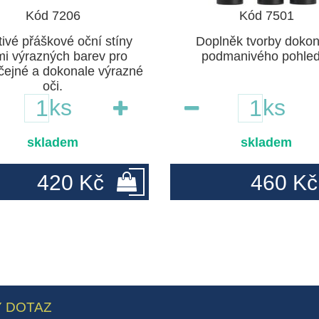
Kód 7206
Kód 7501
tivé přáškové oční stíny
Doplněk tvorby dokon
mi výrazných barev pro
podmanivého pohled
ejné a dokonale výrazné
oči.
ks
ks
skladem
skladem
420 Kč
460 Kč
 DOTAZ