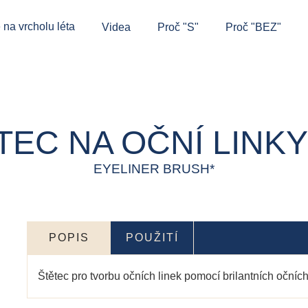
 na vrcholu léta
Videa
Proč "S"
Proč "BEZ"
TEC NA OČNÍ LINKY 
EYELINER BRUSH*
POPIS
POUŽITÍ
Štětec pro tvorbu očních linek pomocí brilantních očních