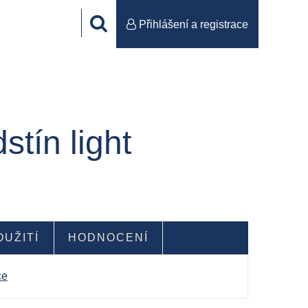
Přihlášení a registrace
tín light
OUŽITÍ
HODNOCENÍ
ce