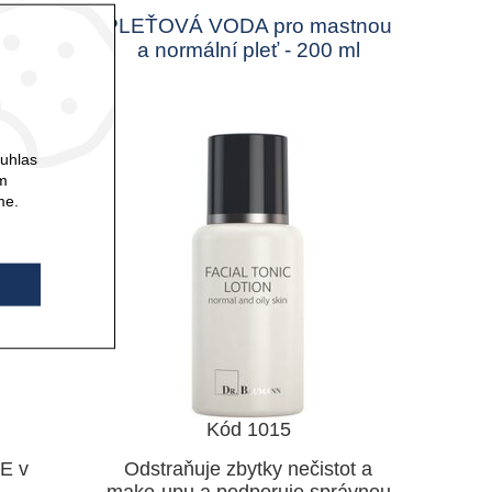
ODNÍ -
PLEŤOVÁ VODA pro mastnou
a normální pleť - 200 ml
ouhlas
ám
me.
Kód 1015
 E v
Odstraňuje zbytky nečistot a