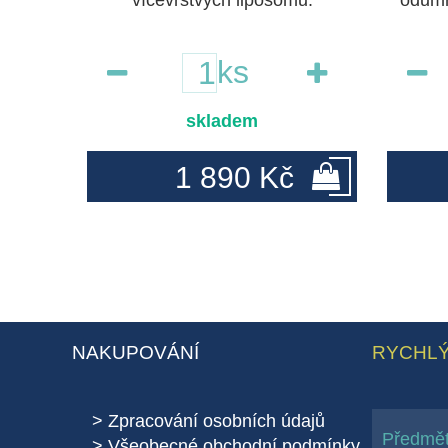
vícevrstvých liposomů.
odumř
ks
skladem
1 890 Kč
NAKUPOVÁNÍ
RYCHLÝ
Zpracování osobních údajů
Všeobecné obchodní podmínky