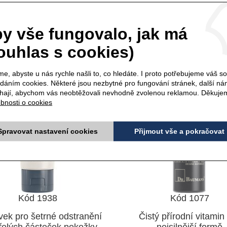
LING JEMNÝ - 75 ml
VITAMIN E 100% PŘÍR
7 ml
y vše fungovalo, jak má
ouhlas s cookies)
e, abyste u nás rychle našli to, co hledáte. I proto potřebujeme váš s
ádáním cookies. Některé jsou nezbytné pro fungování stránek, další n
ají, abychom vás neobtěžovali nevhodně zvolenou reklamou. Děkuje
bnosti o cookies
Spravovat nastavení cookies
Přijmout vše a pokračovat
Kód 1938
Kód 1077
vek pro šetrné odstranění
Čistý přírodní vitamin