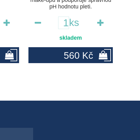
make-upu a podporuje správnou
pH hodnotu pleti.
ks
skladem
560 Kč