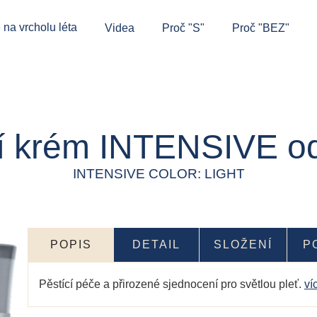
 na vrcholu léta
Videa
Proč "S"
Proč "BEZ"
 krém INTENSIVE ods
INTENSIVE COLOR: LIGHT
POPIS
DETAIL
SLOŽENÍ
P
Pěstící péče a přirozené sjednocení pro světlou pleť.
ví