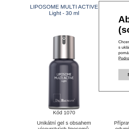
LIPOSOME MULTI ACTIVE
PEE
Light - 30 ml
Ab
(s
Chcem
s ukl
pomáh
Podro
Kód 1070
Unikátní gel s obsahem
Přípra