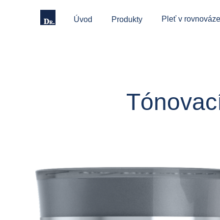
Pleť v rovnováze
Úvod
Produkty
Tónovací