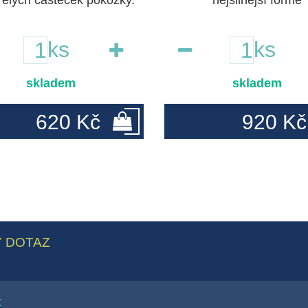
elých částeček pokožky.
nejsilnější formě
ks
ks
skladem
skladem
620 Kč
920 Kč
 DOTAZ