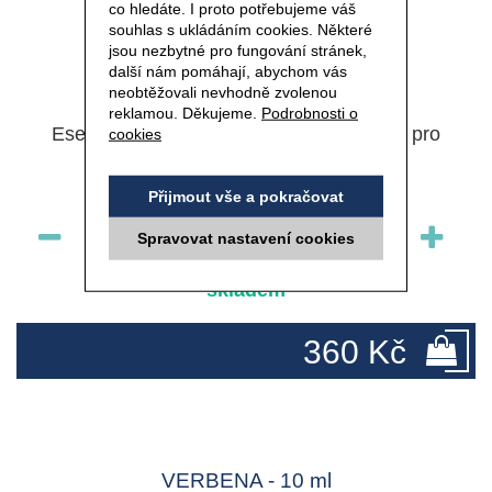
co hledáte. I proto potřebujeme váš
souhlas s ukládáním cookies. Některé
jsou nezbytné pro fungování stránek,
další nám pomáhají, abychom vás
neobtěžovali nevhodně zvolenou
Kód 1084
reklamou. Děkujeme.
Podrobnosti o
Esenciální olej 20% koncentrace vhodný pro
cookies
aromaterapii
Přijmout vše a pokračovat
ks
Spravovat nastavení cookies
skladem
360 Kč
VERBENA - 10 ml