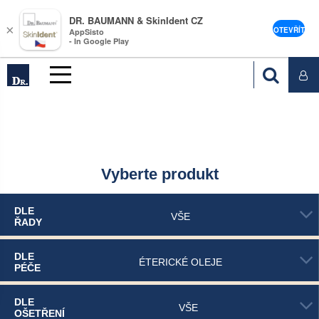
DR. BAUMANN & SkinIdent CZ
×
OTEVŘÍT
AppSisto
- In Google Play
Vyberte produkt
DLE
VŠE
ŘADY
DLE
ÉTERICKÉ OLEJE
PÉČE
DLE
VŠE
OŠETŘENÍ