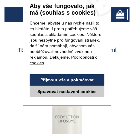
Aby vše fungovalo, jak
má (souhlas s cookies)
680 Kč
Chceme, abyste u nás rychle našli to,
co hledáte. I proto potřebujeme váš
souhlas s ukládáním cookies. Některé
jsou nezbytné pro fungování stránek,
další nám pomáhají, abychom vás
TĚLOVÉ MLÉKO LIPOSOME - 200 ml
neobtěžovali nevhodně zvolenou
reklamou. Děkujeme.
Podrobnosti o
cookies
Přijmout vše a pokračovat
Spravovat nastavení cookies