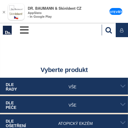
DR. BAUMANN & SkinIdent CZ
×
OTEVŘÍT
AppSisto
- In Google Play
Vyberte produkt
DLE
VŠE
ŘADY
DLE
VŠE
PÉČE
DLE
ATOPICKÝ EKZÉM
OŠETŘENÍ