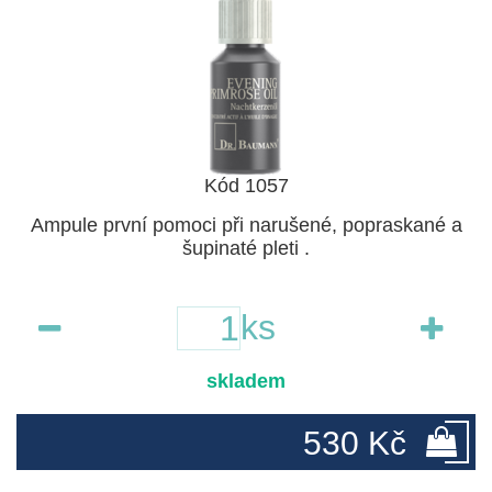
Kód 1057
Ampule první pomoci při narušené, popraskané a
šupinaté pleti .
ks
skladem
530 Kč