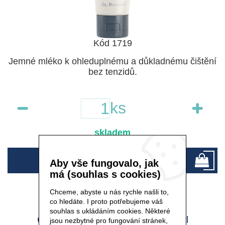
Kód 1719
Jemné mléko k ohleduplnému a důkladnému čištění
bez tenzidů.
ks
skladem
300 Kč
Aby vše fungovalo, jak
má (souhlas s cookies)
Chceme, abyste u nás rychle našli to,
co hledáte. I proto potřebujeme váš
souhlas s ukládáním cookies. Některé
ČISTICÍ MLÉKO SPECIAL - 200 ml
jsou nezbytné pro fungování stránek,