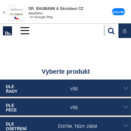
DR. BAUMANN & SkinIdent CZ
×
OTEVŘÍT
AppSisto
- In Google Play
Vyberte produkt
DLE
VŠE
ŘADY
DLE
VŠE
PÉČE
DLE
ČISTÍM, TEDY JSEM
OŠETŘENÍ