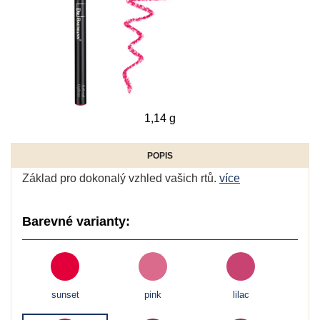
1,14 g
POPIS
Základ pro dokonalý vzhled vašich rtů.
více
Barevné varianty:
sunset
pink
lilac