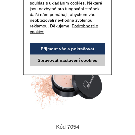
souhlas s ukládáním cookies. Některé
jsou nezbytné pro fungování stránek,
další nám pomáhají, abychom vás
SYPKÝ PUDR medium - 20 g
neobtěžovali nevhodně zvolenou
reklamou. Děkujeme.
Podrobnosti o
cookies
Přijmout vše a pokračovat
Spravovat nastavení cookies
Kód 7054