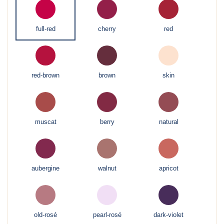
full-red
cherry
red
red-brown
brown
skin
muscat
berry
natural
aubergine
walnut
apricot
old-rosé
pearl-rosé
dark-violet