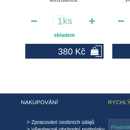
konzistence.
ví
ks
skladem
380 Kč
NAKUPOVÁNÍ
RYCHLÝ
Zpracování osobních údajů
Všeobecné obchodní podmínky