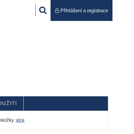
Přihlášení a registrace
OUŽITÍ
pokožky.
více