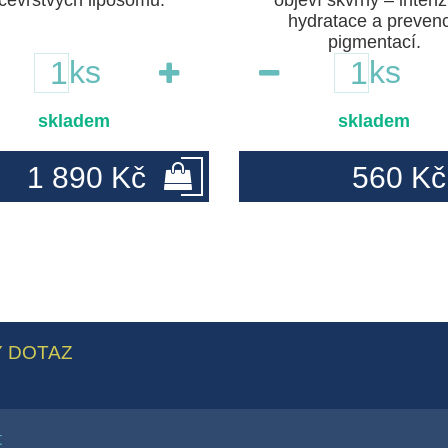
cevrstvých liposomů.
objeví skvrny – intenz
hydratace a preven
pigmentací.
ks
ks
skladem
skladem
1 890 Kč
560 Kč
 DOTAZ