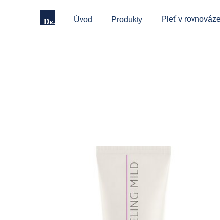
Pleť v rovnováze
Úvod
Produkty