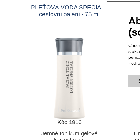
PLEŤOVÁ VODA SPECIAL -
LIP
cestovní balení - 75 ml
Ab
(s
Chcem
s ukl
pomáh
Podro
Kód 1916
Jemné tonikum gelové
Un