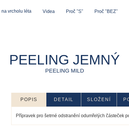
 na vrcholu léta
Videa
Proč "S"
Proč "BEZ"
PEELING JEMNÝ
PEELING MILD
POPIS
DETAIL
SLOŽENÍ
P
Přípravek pro šetrné odstranění odumřelých částeček 