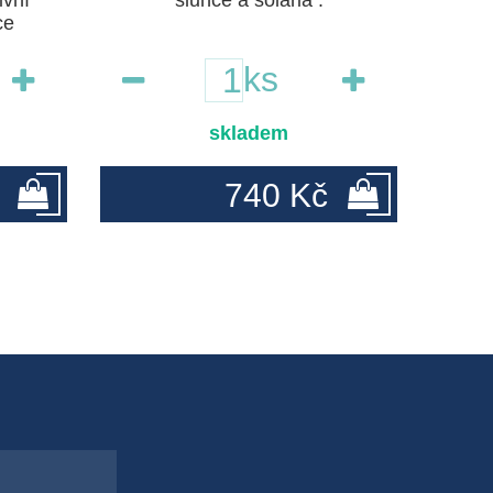
ivní
slunce a solária .
ce
ks
skladem
740 Kč