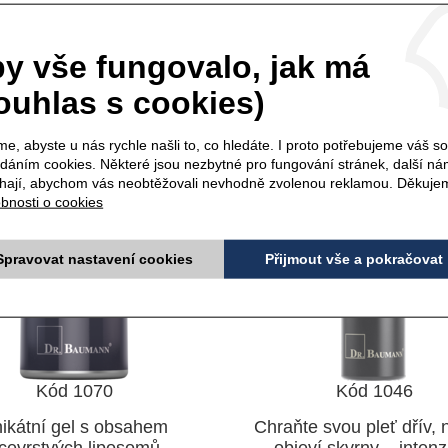
OSOME MULTI ACTIVE
VITAMIN E s kyseli
Light - 30 ml
hyaluronovou - 7 
y vše fungovalo, jak má
ouhlas s cookies)
e, abyste u nás rychle našli to, co hledáte. I proto potřebujeme váš s
ádáním cookies. Některé jsou nezbytné pro fungování stránek, další n
ají, abychom vás neobtěžovali nevhodně zvolenou reklamou. Děkuje
bnosti o cookies
Spravovat nastavení cookies
Přijmout vše a pokračovat
Kód 1070
Kód 1046
ikátní gel s obsahem
Chraňte svou pleť dřív, 