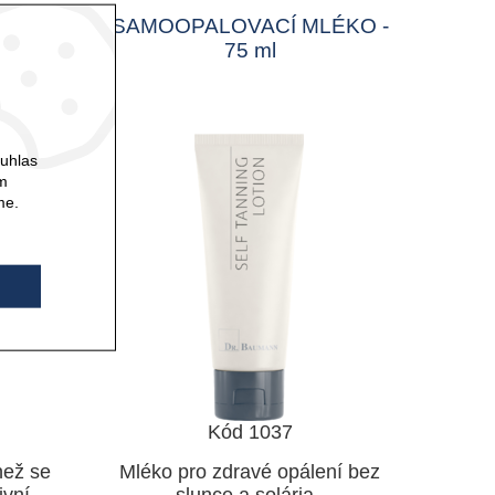
nou
SAMOOPALOVACÍ MLÉKO -
ml
75 ml
ouhlas
ám
me.
Kód 1037
než se
Mléko pro zdravé opálení bez