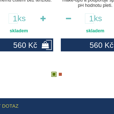
nému čištění bez tenzidů.
make-upu a podporuje s
pH hodnotu pleti.
ks
ks
skladem
skladem
560 Kč
560 Kč
 DOTAZ