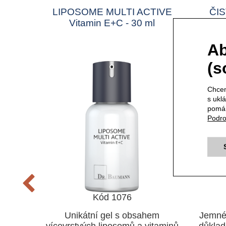
SIVE
LIPOSOME MULTI ACTIVE
ČIS
ml
Vitamin E+C - 30 ml
Ab
(s
Chcem
s ukl
pomáh
Podro
Kód 1076
ené
Unikátní gel s obsahem
Jemné