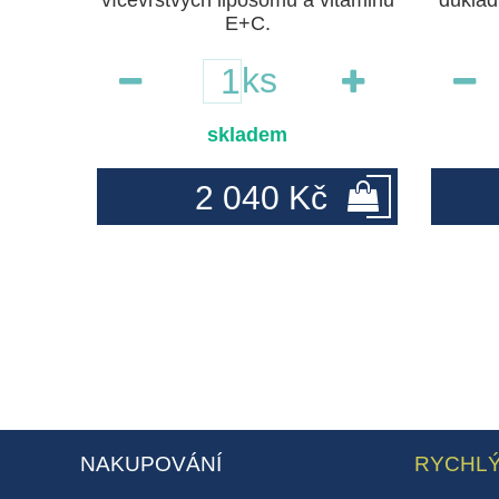
álenou
vícevrstvých liposomů a vitaminů
důklad
E+C.
ks
skladem
2 040 Kč
NAKUPOVÁNÍ
RYCHLÝ