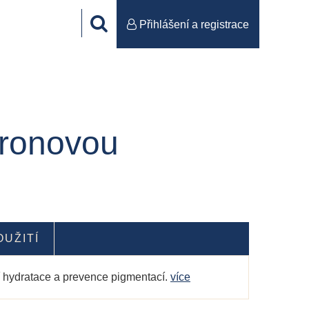
Přihlášení a registrace
uronovou
OUŽITÍ
ní hydratace a prevence pigmentací.
více