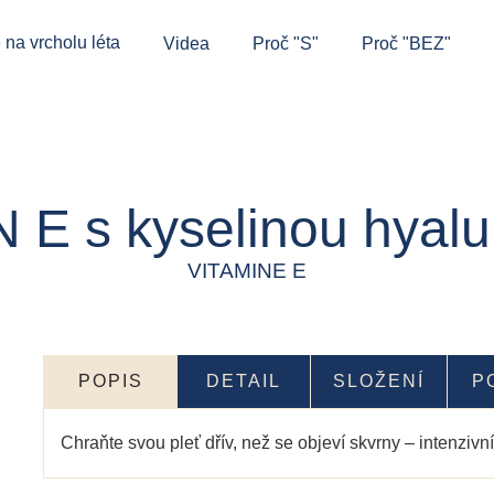
 na vrcholu léta
Videa
Proč "S"
Proč "BEZ"
 E s kyselinou hyal
VITAMINE E
POPIS
DETAIL
SLOŽENÍ
P
Chraňte svou pleť dřív, než se objeví skvrny – intenziv