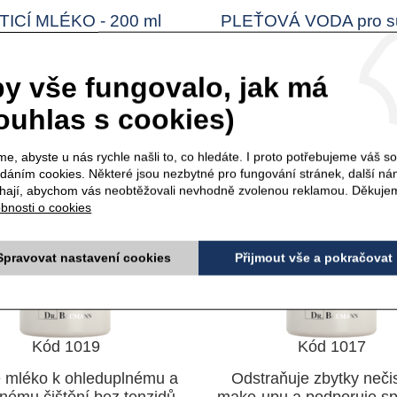
TICÍ MLÉKO - 200 ml
PLEŤOVÁ VODA pro s
pleť - 200 ml
y vše fungovalo, jak má
ouhlas s cookies)
e, abyste u nás rychle našli to, co hledáte. I proto potřebujeme váš s
ádáním cookies. Některé jsou nezbytné pro fungování stránek, další n
ají, abychom vás neobtěžovali nevhodně zvolenou reklamou. Děkuje
bnosti o cookies
Spravovat nastavení cookies
Přijmout vše a pokračovat
Kód 1019
Kód 1017
 mléko k ohleduplnému a
Odstraňuje zbytky nečis