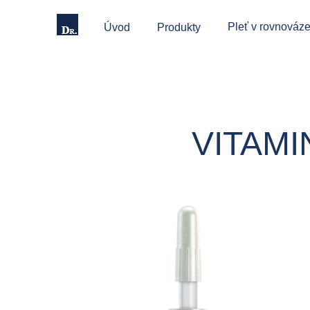
Pleť v rovnováze
Úvod
Produkty
VITAMIN