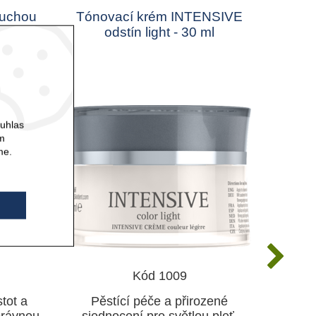
uchou
Tónovací krém INTENSIVE
Tón
odstín light - 30 ml
o
ouhlas
ám
me.
Kód 1009
tot a
Pěstící péče a přirozené
Pě