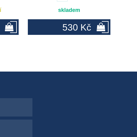
í
skladem
530 Kč