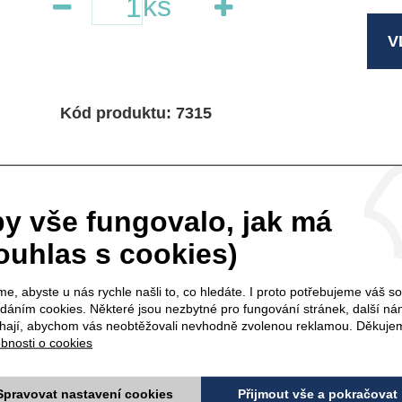
ks
V
Kód produktu: 7315
y vše fungovalo, jak má
doporučujeme
ouhlas s cookies)
K TOMUTO PRODUKTU
e, abyste u nás rychle našli to, co hledáte. I proto potřebujeme váš s
ádáním cookies. Některé jsou nezbytné pro fungování stránek, další n
ají, abychom vás neobtěžovali nevhodně zvolenou reklamou. Děkuje
SENKA black - 8 ml
KONTUROVACÍ TU
bnosti o cookies
natural - 1,14 g
Spravovat nastavení cookies
Přijmout vše a pokračovat