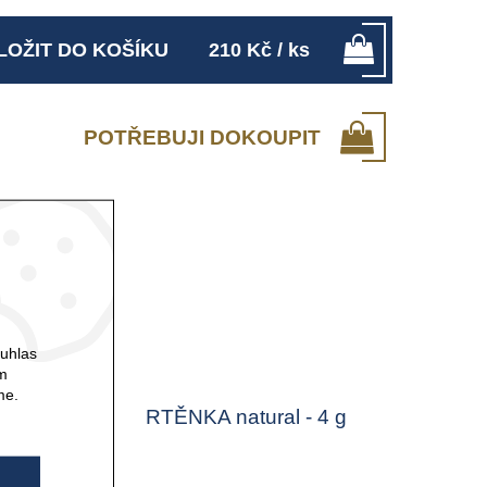
LOŽIT DO KOŠÍKU
210
Kč
/ ks
POTŘEBUJI DOKOUPIT
ouhlas
ám
me.
ŽKA
RTĚNKA natural - 4 g