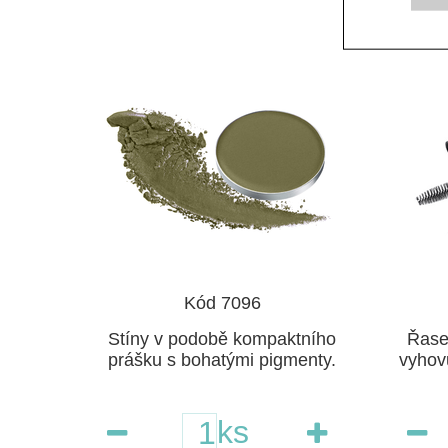
Kód 7096
Stíny v podobě kompaktního
Řase
prášku s bohatými pigmenty.
vyhovu
ks