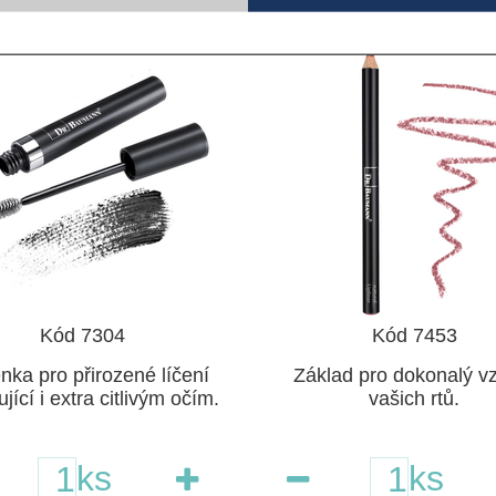
Kód 7304
Kód 7453
nka pro přirozené líčení
Základ pro dokonalý v
jící i extra citlivým očím.
vašich rtů.
ks
ks