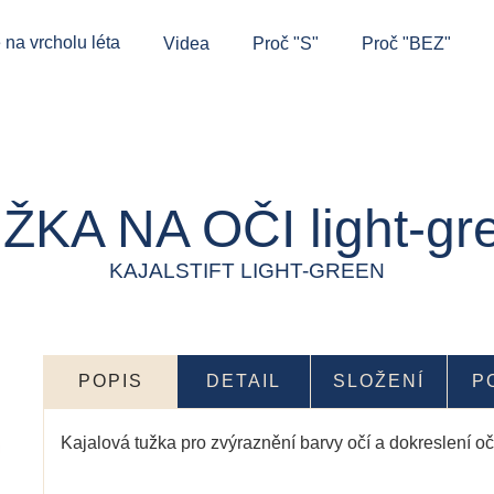
 na vrcholu léta
Videa
Proč "S"
Proč "BEZ"
ŽKA NA OČI light-gr
KAJALSTIFT LIGHT-GREEN
POPIS
DETAIL
SLOŽENÍ
P
Kajalová tužka pro zvýraznění barvy očí a dokreslení 