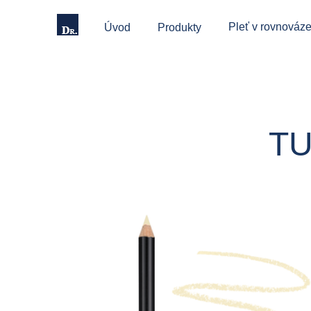
Pleť v rovnováze
Úvod
Produkty
TU