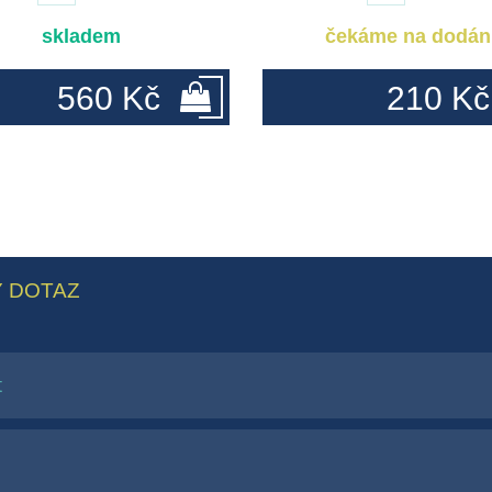
skladem
čekáme na dodán
560 Kč
210 Kč
 DOTAZ