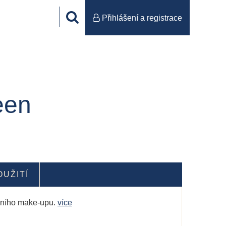
Přihlášení a registrace
een
OUŽITÍ
očního make-upu.
více