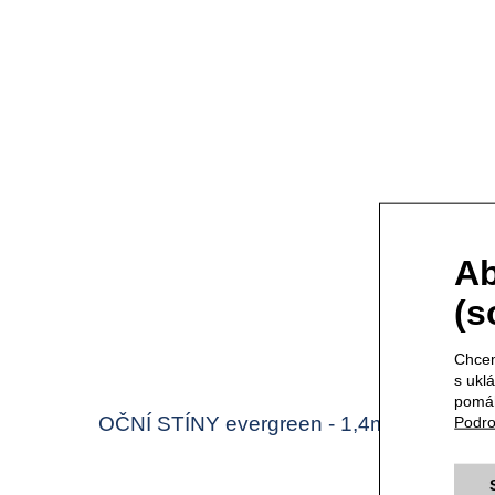
Ab
(s
Chcem
s ukl
pomáh
OČNÍ STÍNY evergreen - 1,4ml
ŘA
Podro