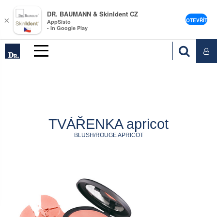
DR. BAUMANN & SkinIdent CZ
×
OTEVŘÍT
AppSisto
- In Google Play
TVÁŘENKA apricot
BLUSH/ROUGE APRICOT