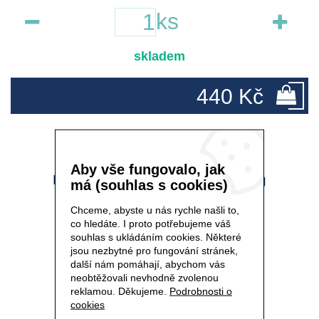
ks
skladem
440 Kč
Aby vše fungovalo, jak
KOMPAKTNÍ PUDR medium - 11 g
má (souhlas s cookies)
Chceme, abyste u nás rychle našli to,
co hledáte. I proto potřebujeme váš
souhlas s ukládáním cookies. Některé
jsou nezbytné pro fungování stránek,
další nám pomáhají, abychom vás
neobtěžovali nevhodně zvolenou
reklamou. Děkujeme.
Podrobnosti o
cookies