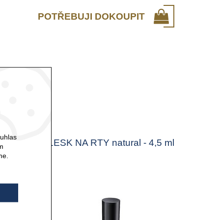
POTŘEBUJI DOKOUPIT
ouhlas
 ml
LESK NA RTY natural - 4,5 ml
ám
me.