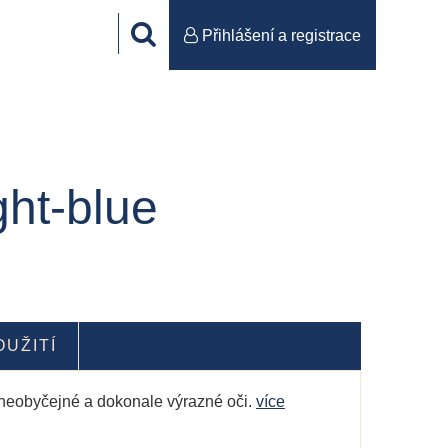
Přihlášení a registrace
ht-blue
OUŽITÍ
o neobyčejné a dokonale výrazné oči.
více