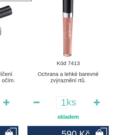
Kód 7413
íčení
Ochrana a lehké barevné
m očím.
zvýraznění rtů.
ks
skladem
590 Kč