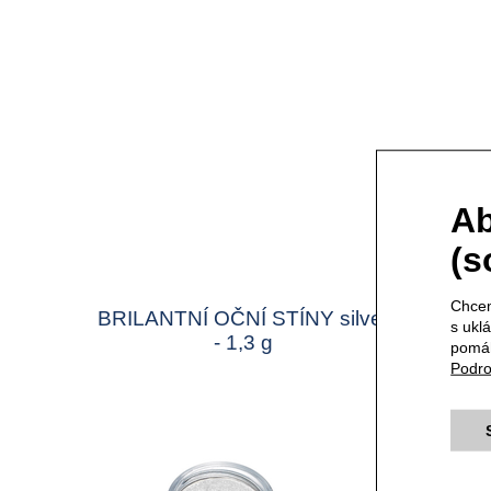
Ab
(s
Chcem
BRILANTNÍ OČNÍ STÍNY silver
TUŽK
s ukl
- 1,3 g
pomáh
Podro