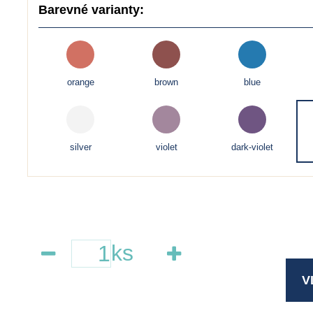
Barevné varianty:
orange
brown
blue
silver
violet
dark-violet
ks
V