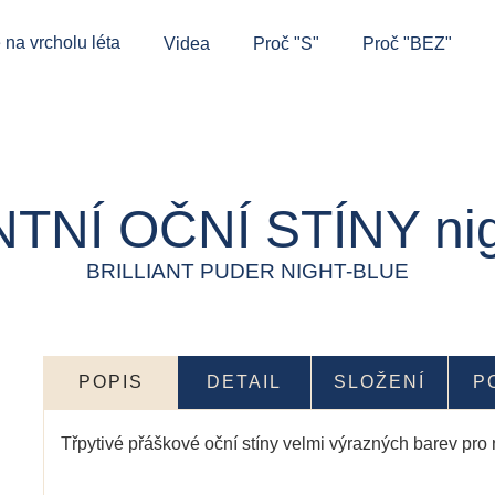
 na vrcholu léta
Videa
Proč "S"
Proč "BEZ"
TNÍ OČNÍ STÍNY nig
BRILLIANT PUDER NIGHT-BLUE
POPIS
DETAIL
SLOŽENÍ
P
Třpytivé přáškové oční stíny velmi výrazných barev pr