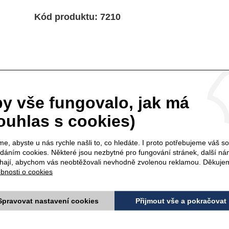
Kód produktu: 7210
doporučujeme
y vše fungovalo, jak má
K TOMUTO PRODUKTU
ouhlas s cookies)
e, abyste u nás rychle našli to, co hledáte. I proto potřebujeme váš s
A NA OČI dark-blue -
ŘASENKA black - 8
ádáním cookies. Některé jsou nezbytné pro fungování stránek, další n
1,14 g
ají, abychom vás neobtěžovali nevhodně zvolenou reklamou. Děkuje
bnosti o cookies
Spravovat nastavení cookies
Přijmout vše a pokračovat