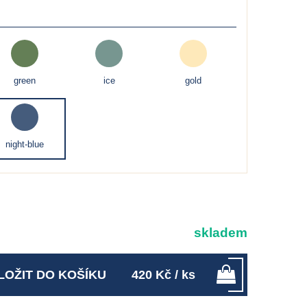
green
ice
gold
night-blue
skladem
LOŽIT DO KOŠÍKU
420
Kč
/ ks