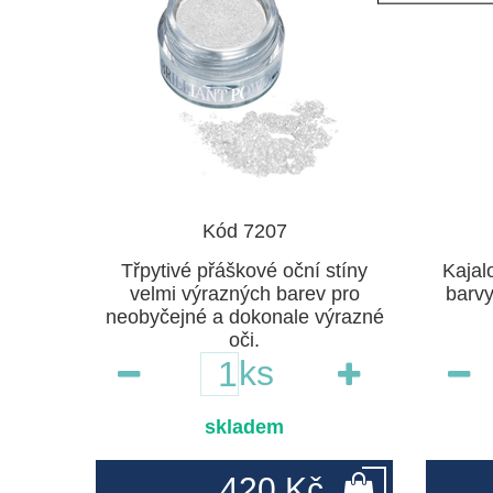
Kód 7207
Třpytivé přáškové oční stíny
Kajal
velmi výrazných barev pro
barvy
neobyčejné a dokonale výrazné
oči.
ks
skladem
420 Kč