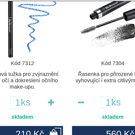
Kód 7312
Kód 7304
ová tužka pro zvýraznění
Řasenka pro přirozené l
 očí a dokreslení očního
vyhovující i extra citlivý
make-upu.
ks
ks
skladem
skladem
210 Kč
560 Kč