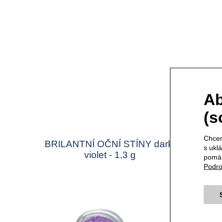
Ab
(s
Chcem
BRILANTNÍ OČNÍ STÍNY dark-
TUŽKA
s ukl
violet - 1,3 g
pomáh
Podro