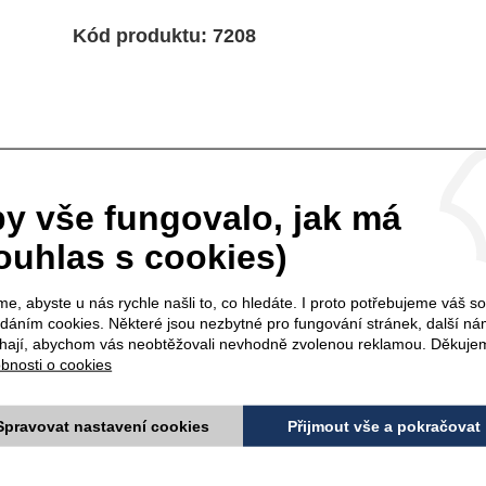
Kód produktu: 7208
doporučujeme
y vše fungovalo, jak má
K TOMUTO PRODUKTU
ouhlas s cookies)
e, abyste u nás rychle našli to, co hledáte. I proto potřebujeme váš s
 NA OČI grey - 1,14 g
ŘASENKA black - 8
ádáním cookies. Některé jsou nezbytné pro fungování stránek, další n
ají, abychom vás neobtěžovali nevhodně zvolenou reklamou. Děkuje
bnosti o cookies
Spravovat nastavení cookies
Přijmout vše a pokračovat