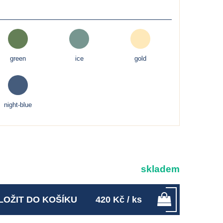
green
ice
gold
night-blue
skladem
LOŽIT DO KOŠÍKU
420
Kč
/ ks