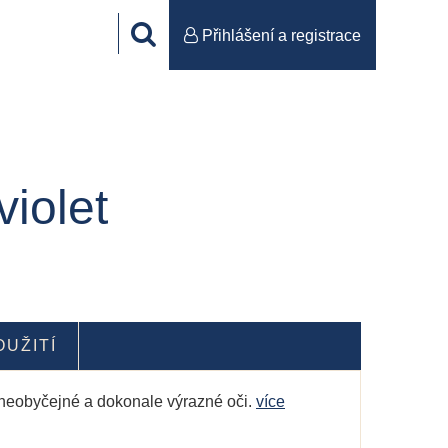
Přihlášení a registrace
iolet
OUŽITÍ
o neobyčejné a dokonale výrazné oči.
více