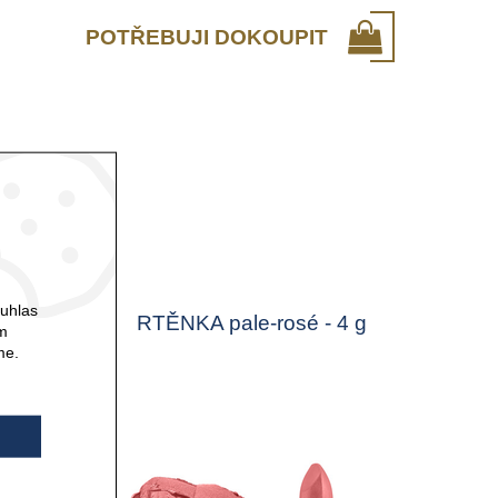
POTŘEBUJI DOKOUPIT
ouhlas
 ml
RTĚNKA pale-rosé - 4 g
ám
me.