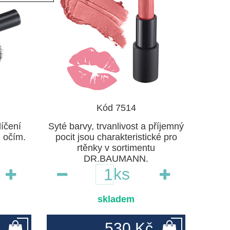
Kód 7514
íčení
Syté barvy, trvanlivost a příjemný
m očím.
pocit jsou charakteristické pro
rtěnky v sortimentu
DR.BAUMANN.
ks
skladem
530 Kč