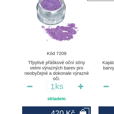
Kód 7209
Třpytivé přáškové oční stíny
Kajal
velmi výrazných barev pro
barvy
neobyčejné a dokonale výrazné
oči.
ks
skladem
420 Kč