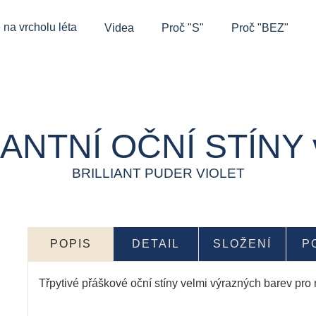
 na vrcholu léta
Videa
Proč "S"
Proč "BEZ"
ANTNÍ OČNÍ STÍNY v
BRILLIANT PUDER VIOLET
POPIS
DETAIL
SLOŽENÍ
P
Třpytivé přáškové oční stíny velmi výrazných barev pr