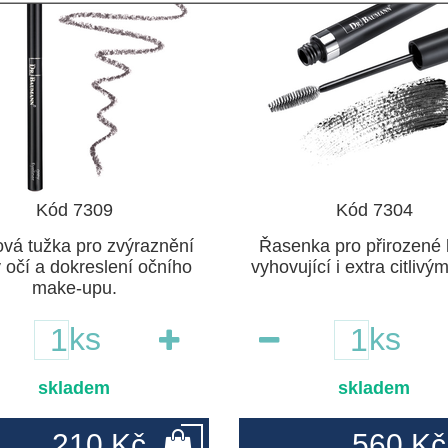
Kód 7309
Kód 7304
ová tužka pro zvýraznění
Řasenka pro přirozené l
 očí a dokreslení očního
vyhovující i extra citlivý
make-upu.
ks
ks
skladem
skladem
210 Kč
560 Kč