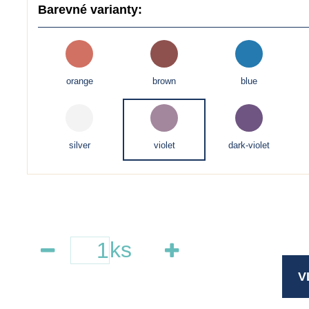
Barevné varianty:
orange
brown
blue
silver
violet
dark-violet
ks
V