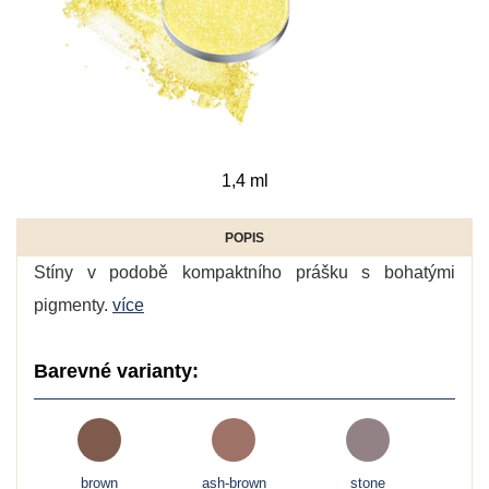
1,4 ml
POPIS
Stíny v podobě kompaktního prášku s bohatými
pigmenty.
více
Barevné varianty:
brown
ash-brown
stone