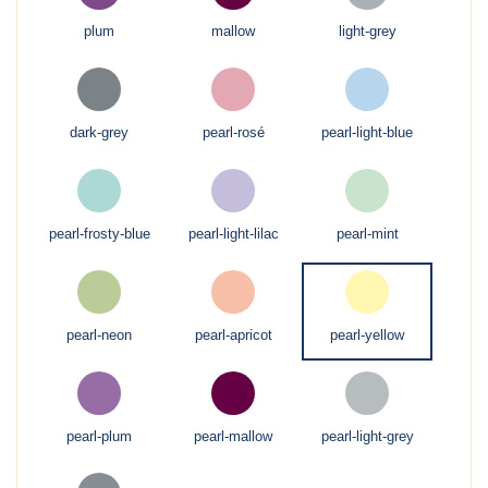
plum
mallow
light-grey
dark-grey
pearl-rosé
pearl-light-blue
pearl-frosty-blue
pearl-light-lilac
pearl-mint
pearl-neon
pearl-apricot
pearl-yellow
pearl-plum
pearl-mallow
pearl-light-grey