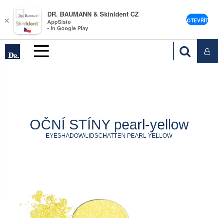
DR. BAUMANN & SkinIdent CZ
×
OTEVŘÍT
AppSisto
- In Google Play
OČNÍ STÍNY pearl-yellow
EYESHADOW/LIDSCHATTEN PEARL YELLOW