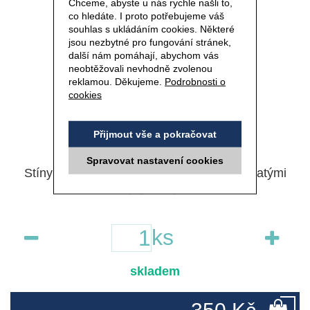
Chceme, abyste u nás rychle našli to,
co hledáte. I proto potřebujeme váš
souhlas s ukládáním cookies. Některé
jsou nezbytné pro fungování stránek,
další nám pomáhají, abychom vás
neobtěžovali nevhodně zvolenou
reklamou. Děkujeme.
Podrobnosti o
cookies
Přijmout vše a pokračovat
Kód 7082
Spravovat nastavení cookies
Stíny v podobě kompaktního prášku s bohatými
pigmenty.
ks
skladem