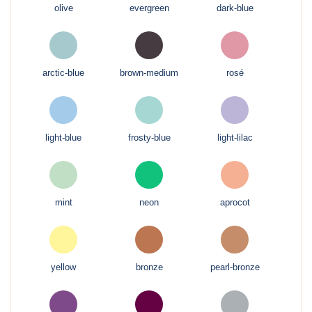
olive
evergreen
dark-blue
arctic-blue
brown-medium
rosé
light-blue
frosty-blue
light-lilac
mint
neon
aprocot
yellow
bronze
pearl-bronze