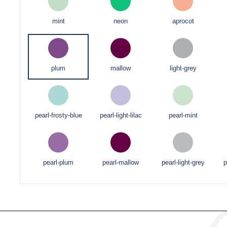
mint
neon
aprocot
plum
mallow
light-grey
pearl-frosty-blue
pearl-light-lilac
pearl-mint
pearl-plum
pearl-mallow
pearl-light-grey
p