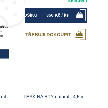
skladem
LOŽIT DO KOŠÍKU
350
Kč
/ ks
ouhlas
ám
POTŘEBUJI DOKOUPIT
me.
 ml
LESK NA RTY natural - 4,5 ml