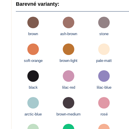
Barevné varianty:
brown
ash-brown
stone
soft-orange
brown-light
pale-matt
black
lilac-red
lilac-blue
arctic-blue
brown-medium
rosé