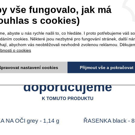
ks
y vše fungovalo, jak má
ouhlas s cookies)
V
e, abyste u nás rychle našli to, co hledáte. I proto potřebujeme váš s
ádáním cookies. Některé jsou nezbytné pro fungování stránek, další n
Kód produktu: 7484
ají, abychom vás neobtěžovali nevhodně zvolenou reklamou. Děkuje
bnosti o cookies
Spravovat nastavení cookies
Přijmout vše a pokračovat
doporučujeme
K TOMUTO PRODUKTU
 NA OČI grey - 1,14 g
ŘASENKA black - 8