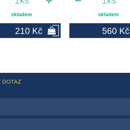
ks
ks
skladem
skladem
210 Kč
560 Kč
 DOTAZ