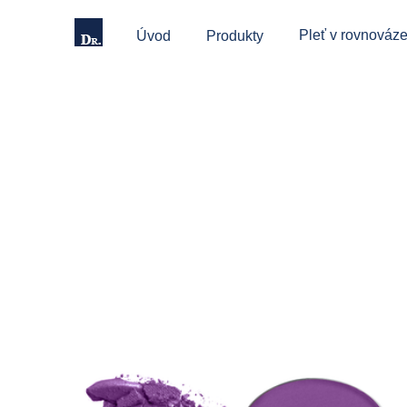
Pleť v rovnováze
Úvod
Produkty