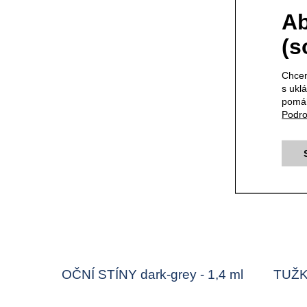
Ab
(s
Chcem
s ukl
pomáh
Podro
OČNÍ STÍNY dark-grey - 1,4 ml
TUŽKA