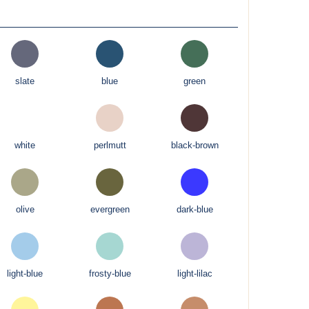
slate
blue
green
white
perlmutt
black-brown
olive
evergreen
dark-blue
light-blue
frosty-blue
light-lilac