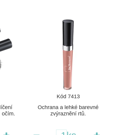
Kód 7413
íčení
Ochrana a lehké barevné
m očím.
zvýraznění rtů.