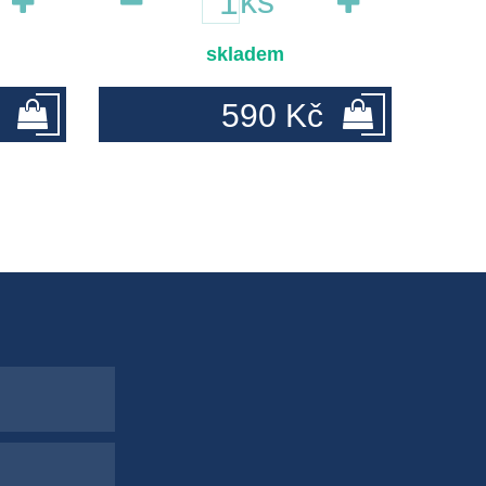
ks
skladem
590 Kč