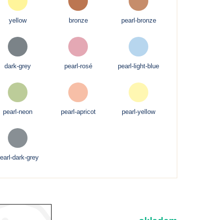
yellow
bronze
pearl-bronze
dark-grey
pearl-rosé
pearl-light-blue
pearl-neon
pearl-apricot
pearl-yellow
earl-dark-grey