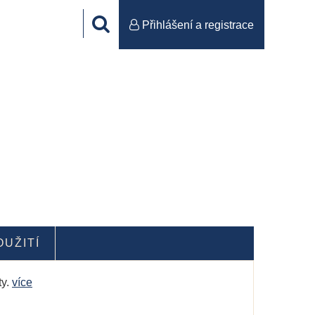
Přihlášení a registrace
OUŽITÍ
ty.
více