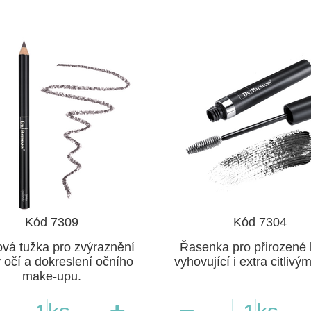
Kód 7309
Kód 7304
ová tužka pro zvýraznění
Řasenka pro přirozené l
 očí a dokreslení očního
vyhovující i extra citlivý
make-upu.