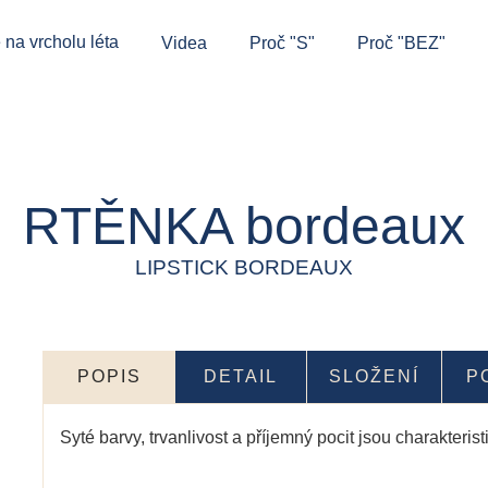
 na vrcholu léta
Videa
Proč "S"
Proč "BEZ"
RTĚNKA bordeaux
LIPSTICK BORDEAUX
POPIS
DETAIL
SLOŽENÍ
P
Syté barvy, trvanlivost a příjemný pocit jsou charakte