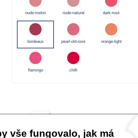
nude-melon
nude-natural
dark-rosé
bordeaux
pearl-old-rosé
orange-light
flamingo
chilli
ks
V
y vše fungovalo, jak má