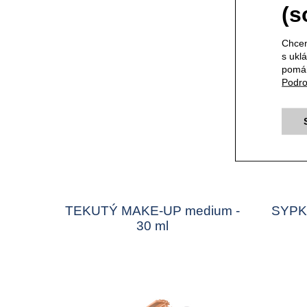
(s
Chcem
s ukl
pomáh
Podro
TEKUTÝ MAKE-UP medium -
SYPK
30 ml