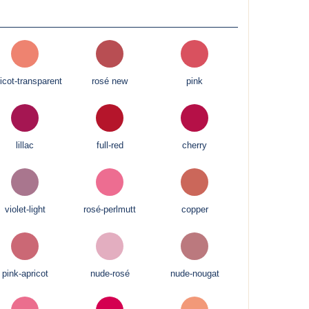
icot-transparent
rosé new
pink
lillac
full-red
cherry
violet-light
rosé-perlmutt
copper
pink-apricot
nude-rosé
nude-nougat