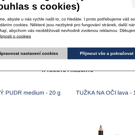
ouhlas s cookies)
Kód produktu: 7511
e, abyste u nás rychle našli to, co hledáte. I proto potřebujeme váš s
ádáním cookies. Některé jsou nezbytné pro fungování stránek, další n
ají, abychom vás neobtěžovali nevhodně zvolenou reklamou. Děkuje
bnosti o cookies
Spravovat nastavení cookies
Přijmout vše a pokračovat
doporučujeme
K TOMUTO PRODUKTU
Ý PUDR medium - 20 g
TUŽKA NA OČI lava - 