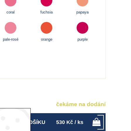
coral
fuchsia
papaya
pale-rosé
orange
purple
čekáme na dodání
LOŽIT DO KOŠÍKU
530
Kč
/ ks