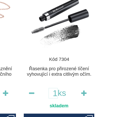
Kód 7304
aznění
Řasenka pro přirozené líčení
očního
vyhovující i extra citlivým očím.
ks
skladem