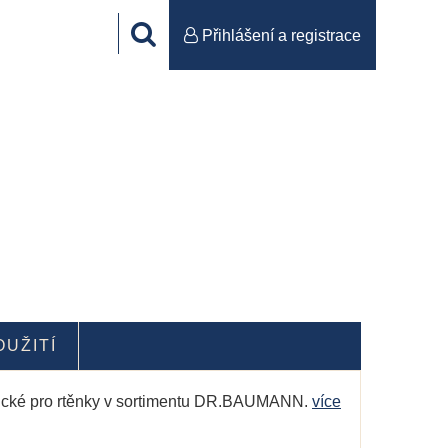
Přihlášení a registrace
OUŽITÍ
ristické pro rtěnky v sortimentu DR.BAUMANN.
více