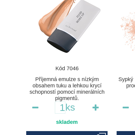
Kód 7046
Příjemná emulze s nízkým
Sypký 
obsahem tuku a lehkou krycí
pro
schopností pomocí minerálních
pigmentů.
ks
skladem