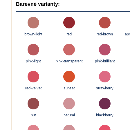
Barevné varianty:
brown-light
red
red-brown
apr
pink-light
pink-transparent
pink-brilliant
red-velvet
sunset
strawberry
nut
natural
blackberry