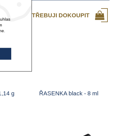
POTŘEBUJI DOKOUPIT
ouhlas
ám
me.
1,14 g
ŘASENKA black - 8 ml