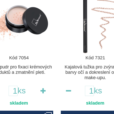
Kód 7054
Kód 7321
pudr pro fixaci krémových
Kajalová tužka pro zvýr
duktů a zmatnění pleti.
barvy očí a dokreslení 
make-upu.
ks
ks
skladem
skladem