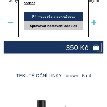
Stíny v podobě kompaktního prášku s bohatými
cookies
pigmenty.
Přijmout vše a pokračovat
ks
Spravovat nastavení cookies
skladem
350 Kč
TEKUTÉ OČNÍ LINKY - brown - 5 ml