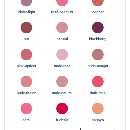
violet-light
rosé-perlmutt
copper
nut
natural
blackberry
pink-apricot
nude-rosé
nude-nougat
nude-melon
nude-natural
dark-rosé
coral
fuchsia
papaya