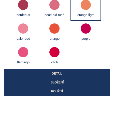
bordeaux
pearl-old-rosé
orange-light
pale-rosé
orange
purple
flamingo
chilli
DETAIL
SLOŽENÍ
POUŽITÍ