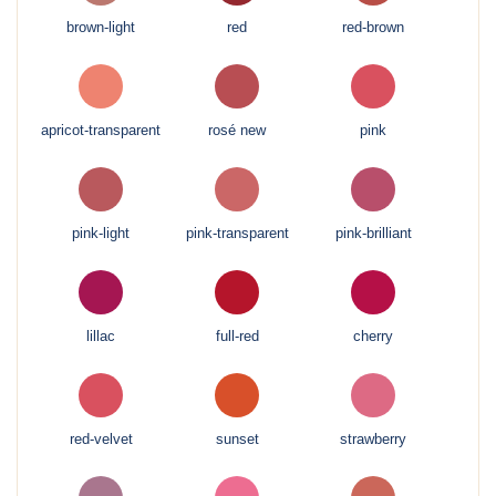
brown-light
red
red-brown
apricot-transparent
rosé new
pink
pink-light
pink-transparent
pink-brilliant
lillac
full-red
cherry
red-velvet
sunset
strawberry